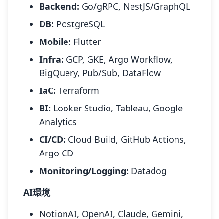
Backend:
Go/gRPC, NestJS/GraphQL
DB:
PostgreSQL
Mobile:
Flutter
Infra:
GCP, GKE, Argo Workflow,
BigQuery, Pub/Sub, DataFlow
IaC:
Terraform
BI:
Looker Studio, Tableau, Google
Analytics
CI/CD:
Cloud Build, GitHub Actions,
Argo CD
Monitoring/Logging:
Datadog
AI環境
NotionAI, OpenAI, Claude, Gemini,