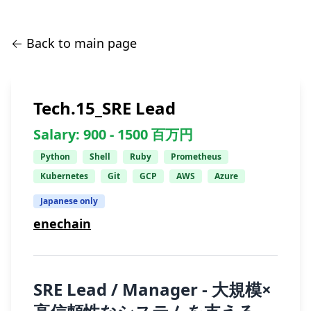
← Back to main page
Tech.15_SRE Lead
Salary:
900 -
1500
百万円
Python
Shell
Ruby
Prometheus
Kubernetes
Git
GCP
AWS
Azure
Japanese only
enechain
SRE Lead / Manager - 大規模×