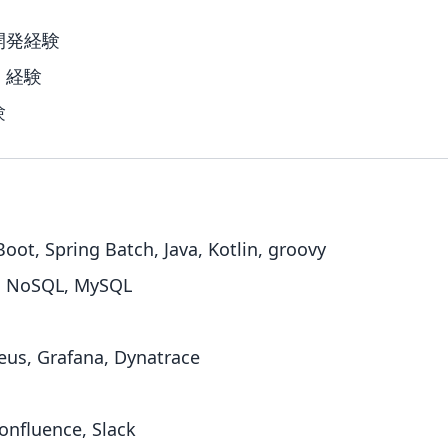
開発経験
）経験
験
oot, Spring Batch, Java, Kotlin, groovy
 NoSQL, MySQL
us, Grafana, Dynatrace
onfluence, Slack