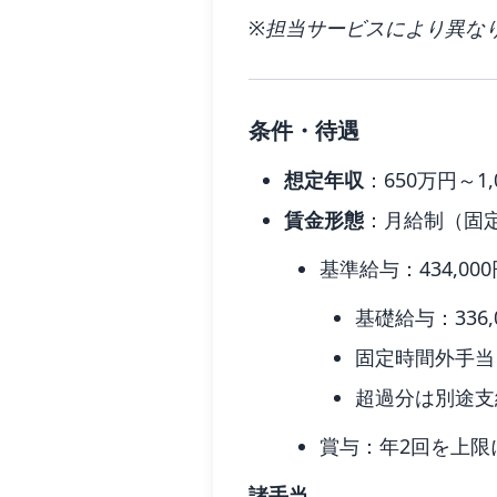
※担当サービスにより異な
条件・待遇
想定年収
：650万円～1,
賃金形態
：月給制（固
基準給与：434,000
基礎給与：336,0
固定時間外手当（3
超過分は別途支
賞与：年2回を上限
諸手当